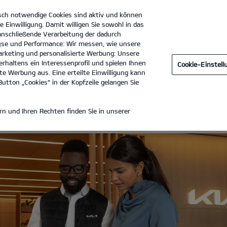
sch notwendige Cookies sind aktiv und können
e Einwilligung. Damit willigen Sie sowohl in das
 anschließende Verarbeitung der dadurch
se und Performance: Wir messen, wie unsere
Hugo Pfohe GmbH
Tel. :
040-669680
rketing und personalisierte Werbung: Unsere
rhaltens ein Interessenprofil und spielen Ihnen
Cookie-Einstel
TE
e Werbung aus. Eine erteilte Einwilligung kann
utton „Cookies“ in der Kopfzeile gelangen Sie
ANGEBOTE
n und Ihren Rechten finden Sie in unserer