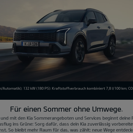
/Automatik); 132 kW (180 PS): Kraftstoffverbrauch kombiniert 7,8 l/100 km; C
Für einen Sommer ohne Umwege.
 und mit den Kia Sommerangeboten und Services beginnt deine R
sflug ins Grüne: Sorg dafür, dass dein Kia zuverlässig vorbereite
nst. So bleibt mehr Raum für das, was zählt: neue Wege entde