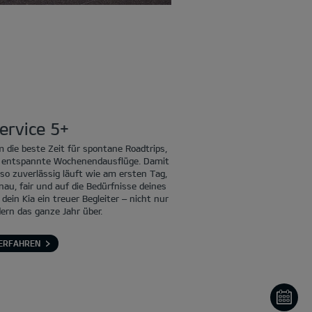
ervice 5+
 die beste Zeit für spontane Roadtrips,
er entspannte Wochenendausflüge. Damit
so zuverlässig läuft wie am ersten Tag,
enau, fair und auf die Bedürfnisse deines
ein Kia ein treuer Begleiter – nicht nur
rn das ganze Jahr über.
ERFAHREN
ON