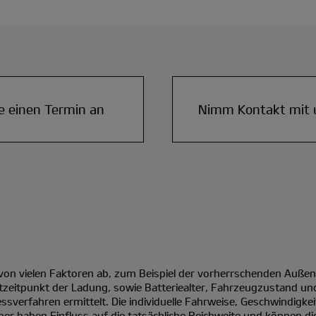
e einen Termin an
Nimm Kontakt mit 
 von vielen Faktoren ab, zum Beispiel der vorherrschenden Auße
tzeitpunkt der Ladung, sowie Batteriealter, Fahrzeugzustand un
verfahren ermittelt. Die individuelle Fahrweise, Geschwindigke
er haben Einfluss auf die tatsächliche Reichweite und können die