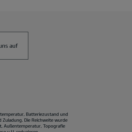
uns auf
ntemperatur, Batteriezustand und
d Zuladung. Die Reichweite wurde
it, Außentemperatur, Topografie
se u.U. reduzieren.